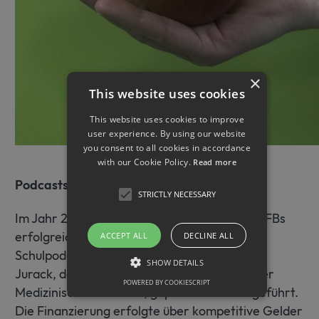
×
This website uses cookies
This website uses cookies to improve
user experience. By using our website
you consent to all cookies in accordance
with our Cookie Policy.
Read more
Podcasts von und durch Schüler
STRICTLY NECESSARY
Im Jahr 2020/2021 haben Forschende des SFBs
erfolgreich das Projekt "Ernährung im
ACCEPT ALL
DECLINE ALL
Schulpodcast" gemeinsam mit Dr. Elisabeth
SHOW DETAILS
Jurack, der Kommunikationsbeauftragten der
POWERED BY COOKIESCRIPT
Medizinischen Fakultät, geplant und durchgeführt.
Die Finanzierung erfolgte über kompetitive Gelder
Strictly necessary