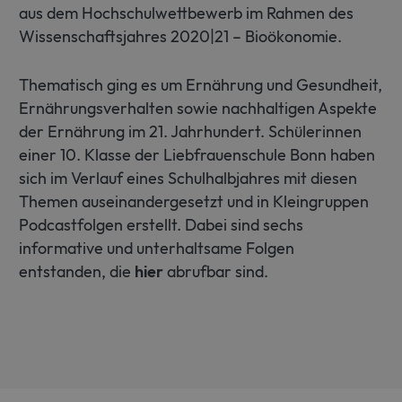
aus dem Hochschulwettbewerb im Rahmen des
Strictly necessary cookies allow core
Wissenschaftsjahres 2020|21 – Bioökonomie.
website functionality such as user login
and account management. The website
cannot be used properly without strictly
Thematisch ging es um Ernährung und Gesundheit,
necessary cookies.
Ernährungsverhalten sowie nachhaltigen Aspekte
Name
Provider / Domain
Expiration
der Ernährung im 21. Jahrhundert. Schülerinnen
CookieScriptConsent
1 month
CookieScript
einer 10. Klasse der Liebfrauenschule Bonn haben
www.sfb1454-
metaflammation.de
sich im Verlauf eines Schulhalbjahres mit diesen
Themen auseinandergesetzt und in Kleingruppen
Podcastfolgen erstellt. Dabei sind sechs
informative und unterhaltsame Folgen
entstanden, die
hier
abrufbar sind.