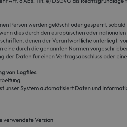
ent Art. 6 Abs. 1 lit. e) DSGVO als Rechtsgrundlage 
en Person werden gelöscht oder gesperrt, sobald d
wenn dies durch den europäischen oder nationalen 
chriften, denen der Verantwortliche unterliegt, v
 eine durch die genannten Normen vorgeschriebene 
ung der Daten für einen Vertragsabschluss oder eine
ng von Logfiles
rbeitung
fasst unser System automatisiert Daten und Inform
ie verwendete Version