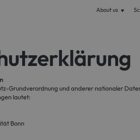
ext element?
About us
Sc
chutzerk
en
utz-Grundverordnung und anderer nationaler Daten
gen lautet:
ität Bonn