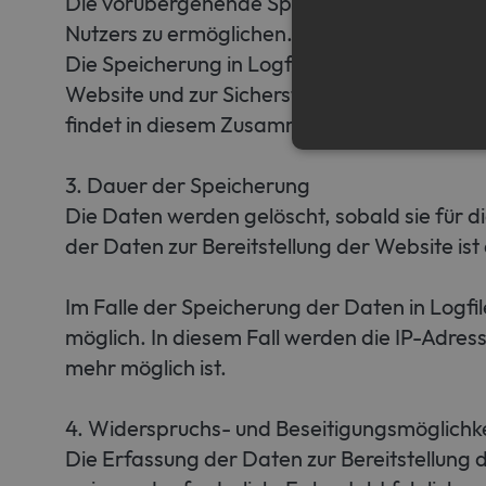
Die vorübergehende Speicherung der IP-Adr
Nutzers zu ermöglichen. Hierfür muss die IP
Die Speicherung in Logfiles erfolgt, um die
Website und zur Sicherstellung der Sicherh
findet in diesem Zusammenhang nicht statt.
3. Dauer der Speicherung
Die Daten werden gelöscht, sobald sie für d
Strictly necessary cookies a
without strictly necessary co
der Daten zur Bereitstellung der Website ist 
Name
Pr
CookieScriptConsent
Im Falle der Speicherung der Daten in Logfi
Co
ww
möglich. In diesem Fall werden die IP-Adres
me
mehr möglich ist.
4. Widerspruchs- und Beseitigungsmöglichke
Die Erfassung der Daten zur Bereitstellung d