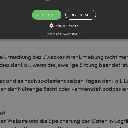
esse durch das System ist notwendig, um eine Ausl
-Adresse des Nutzers für die Dauer der Sitzung gesp
ACCEPT ALL
DECLINE ALL
 Funktionsfähigkeit der Website sicherzustellen. Zu
eit unserer informationstechnischen Systeme. Ein
SHOW DETAILS
POWERED BY COOKIESCRIPT
Strictly necessary
ie Erreichung des Zweckes ihrer Erhebung nicht mehr
llow core website functionality such as user login and account management. The websit
okies.
dies der Fall, wenn die jeweilige Sitzung beendet ist
ovider / Domain
Expiration
Description
1 month
This cookie is used by Cookie-Script.com service to r
les ist dies nach spätestens sieben Tagen der Fall.
okieScript
consent preferences. It is necessary for Cookie-Scrip
w.sfb1454-
properly.
sen der Nutzer gelöscht oder verfremdet, sodass e
taflammation.de
it
er Website und die Speicherung der Daten in Logfile