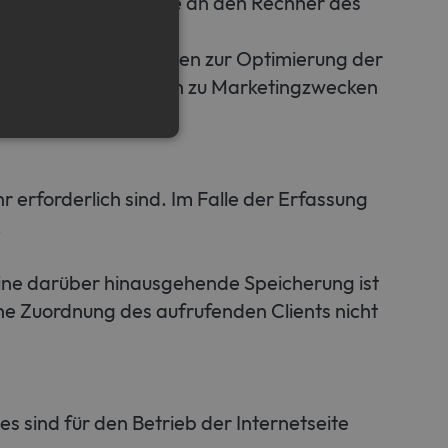
ieferung der Website an den Rechner des
eichert bleiben.
dem dienen uns die Daten zur Optimierung der
e Auswertung der Daten zu Marketingzwecken
 erforderlich sind. Im Falle der Erfassung
e cannot be used properly
.
emember visitor cookie
 Eine darüber hinausgehende Speicherung ist
t.com cookie banner to work
ine Zuordnung des aufrufenden Clients nicht
s sind für den Betrieb der Internetseite