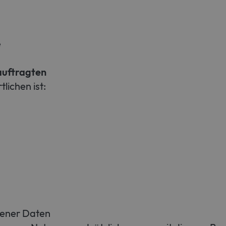
e
auftragten
ichen ist:
gener Daten