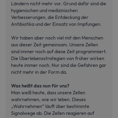
C
metaflammation.de
Ländern nicht mehr vor. Grund dafür sind die
S
s
hygienischen und medizinischen
r
v
Verbesserungen, die Entdeckung der
c
c
Antibiotika und der Einsatz von Impfungen.
p
It
n
Wir haben aber noch viel mit den Menschen
f
S
aus dieser Zeit gemeinsam. Unsere Zellen
c
b
sind immer noch auf diese Zeit programmiert.
w
p
Die Überlebensstrategien von früher wirken
heute immer noch. Nur sind die Gefahren gar
nicht mehr in der Form da.
Was heißt das nun für uns?
Man weiß heute, dass unsere Zellen
wahrnehmen, wie wir leben. Dieses
„Wahrnehmen“ läuft über bestimmte
Signalwege ab. Die Zellen reagieren auf