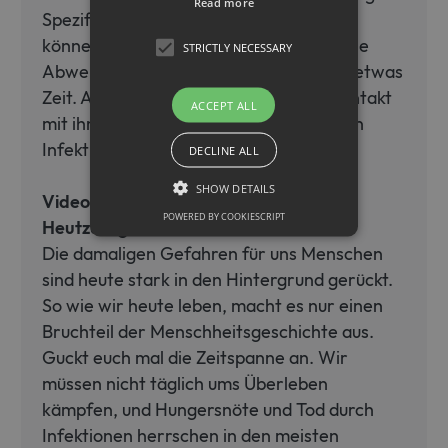
Read more
Spezifische Zellen, die B- und T-Zellen,
können für jeden Krankheitserreger eine
STRICTLY NECESSARY
Abwehr bilden. Sie brauchen dafür nur etwas
Zeit. Außerdem merken sie sich den Kontakt
ACCEPT ALL
mit ihnen und können bei einer erneuten
Infektion sehr viel schneller reagieren.
DECLINE ALL
SHOW DETAILS
Video 2
POWERED BY COOKIESCRIPT
Heutzutage
Die damaligen Gefahren für uns Menschen
Strictly necessary
sind heute stark in den Hintergrund gerückt.
Strictly necessary cookies allow core
So wie wir heute leben, macht es nur einen
website functionality such as user login
Bruchteil der Menschheitsgeschichte aus.
and account management. The website
cannot be used properly without strictly
Guckt euch mal die Zeitspanne an. Wir
necessary cookies.
müssen nicht täglich ums Überleben
Name
Provider / Domain
Expiration
D
kämpfen, und Hungersnöte und Tod durch
CookieScriptConsent
1 month
T
CookieScript
Infektionen herrschen in den meisten
i
www.sfb1454-