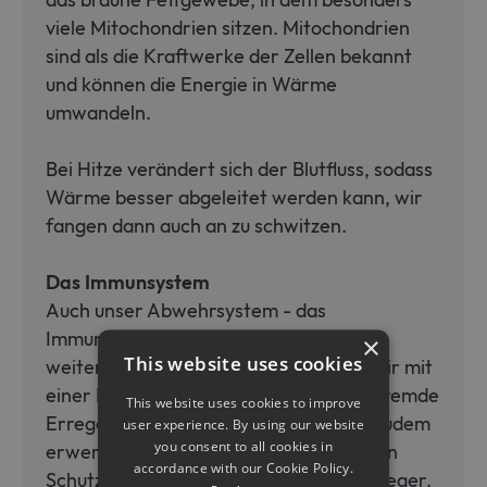
viele Mitochondrien sitzen. Mitochondrien
sind als die Kraftwerke der Zellen bekannt
und können die Energie in Wärme
umwandeln.
Bei Hitze verändert sich der Blutfluss, sodass
Wärme besser abgeleitet werden kann, wir
fangen dann auch an zu schwitzen.
Das Immunsystem
Auch unser Abwehrsystem - das
Immunsystem - hat sich immer
×
This website uses cookies
weiterentwickelt. Von Geburt an sind wir mit
einer Immunabwehr ausgestattet, die fremde
This website uses cookies to improve
Erreger erkennt und auf sie reagiert. Zudem
user experience. By using our website
you consent to all cookies in
erwerben wir im Laufe des Lebens einen
accordance with our Cookie Policy.
Schutz gegen bestimmte Krankheitserreger.