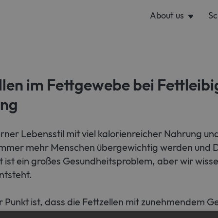
About us
Sc
en im Fettgewebe bei Fettleibi
ung
ner Lebensstil mit viel kalorienreicher Nahrung u
immer mehr Menschen übergewichtig werden und D
it ist ein großes Gesundheitsproblem, aber wir wis
ntsteht.
er Punkt ist, dass die Fettzellen mit zunehmendem 
llen anfangen, sich seltsam zu verhalten. Das führt