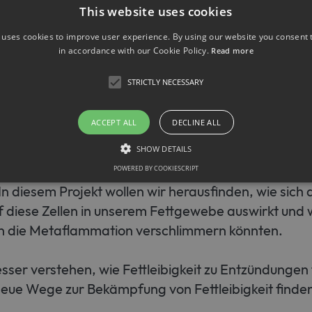
This website uses cookies
er Ebene im Körper, die als Metaflammation bezeich
ruppe spezieller Immunzellen, die so genannten "
 uses cookies to improve user experience. By using our website you consent t
in accordance with our Cookie Policy.
Read more
Gruppe 2" (ILC2) in unserem Fettgewebe dazu beitr
e Zellen setzen bestimmte Stoffe frei, die dem Fett
STRICTLY NECESSARY
n.
ACCEPT ALL
DECLINE ALL
en jedoch fettleibig werden, nimmt die Zahl dieser
SHOW DETAILS
ion verschlimmert. Unsere bisherige Forschung ze
 dieser ILC2-Zellen verändern kann, indem sie ihre
POWERED BY COOKIESCRIPT
 In diesem Projekt wollen wir herausfinden, wie sich 
Strictly necessary
 diese Zellen in unserem Fettgewebe auswirkt und 
llow core website functionality such as user login and account management. The websit
en die Metaflammation verschlimmern könnten.
okies.
ovider / Domain
Expiration
Description
ser verstehen, wie Fettleibigkeit zu Entzündungen 
1 month
This cookie is used by Cookie-Script.com service to r
okieScript
 neue Wege zur Bekämpfung von Fettleibigkeit finde
consent preferences. It is necessary for Cookie-Scrip
w.sfb1454-
properly.
taflammation.de