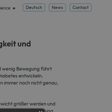
Deutsch
News
Contact
ience
gkeit und
nd wenig Bewegung führt
iabetes entwickeln.
sen immer noch nicht genau,
Gewicht größer werden und
 zu einer Art Entzündung