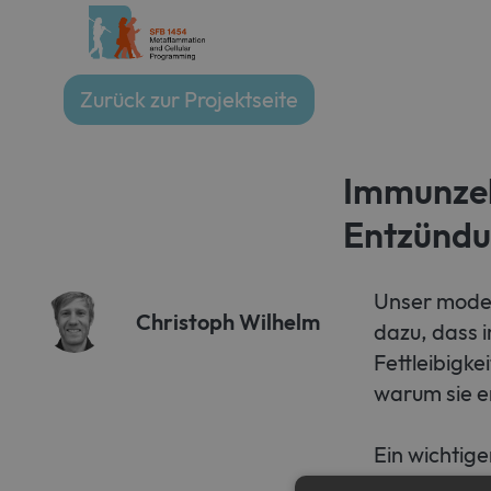
Zurück zur Projektseite
Immunzell
Entzünd
Unser moder
Christoph Wilhelm
dazu, dass 
Fettleibigke
warum sie e
Ein wichtig
die Immunze